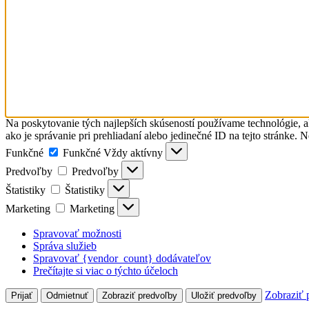
Na poskytovanie tých najlepších skúseností používame technológie, a
ako je správanie pri prehliadaní alebo jedinečné ID na tejto stránke. 
Funkčné
Funkčné
Vždy aktívny
Predvoľby
Predvoľby
Štatistiky
Štatistiky
Marketing
Marketing
Spravovať možnosti
Správa služieb
Spravovať {vendor_count} dodávateľov
Prečítajte si viac o týchto účeloch
Zobraziť 
Prijať
Odmietnuť
Zobraziť predvoľby
Uložiť predvoľby