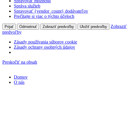
Spravovať možnosti
Správa služieb
Spravovať {vendor_count} dodávateľov
Prečítajte si viac o týchto účeloch
Zobraziť
Prijať
Odmietnuť
Zobraziť predvoľby
Uložiť predvoľby
predvoľby
Zásady používania súborov cookie
Zásady ochrany osobných údajov
Preskočiť na obsah
Domov
O nás