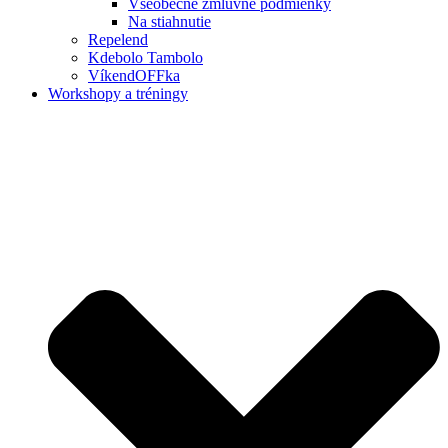
Všeobecné zmluvné podmienky
Na stiahnutie
Repelend
Kdebolo Tambolo
VíkendOFFka
Workshopy a tréningy