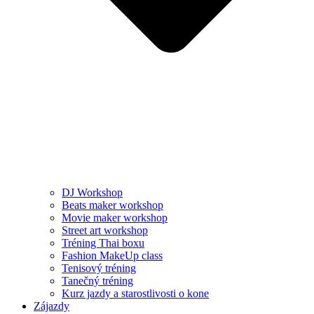
DJ Workshop
Beats maker workshop
Movie maker workshop
Street art workshop
Tréning Thai boxu
Fashion MakeUp class
Tenisový tréning
Tanečný tréning
Kurz jazdy a starostlivosti o kone
Zájazdy