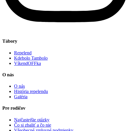
Tábory
Repelend
Kdebolo Tambolo
VíkendOFFka
O nás
O nás
História repelendu
Galéria
Pre rodičov
Najčastejšie otázky
Čo si zbaliť a čo nie
Všeobecné zmluvné podmienky