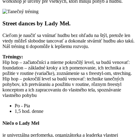
workshop je určený pre všetkých, ktorí milujú pohyb a hudbu.
Street dances by Lady Mel.
Cieľom je naučiť sa vnímať hudbu bez ohľadu na štýl, pretože len
vtedy môžeš slobodne tancovať a dokonale stvárniť hudbu ako takú.
Náš tréning ti dopomôže k lepšiemu rozvoju.
Tréningy:
Hip hop – začiatočníci a mierne pokročilý level, sa budú venovať:
foundation – základné kroky a ich pomenovanie, ich technika a
požitie v routine (variačke), zoznámenie sa s freestyl-om, streching.
Hip hop – pokročilí level sa budú venovať: technike tanečných
pohybov, ich pretváraniu a použitiu v routine, rôznym freestyl
konceptom a ich zapracovaniu do vlastného tela, spoznávanie
vlastného pohybu
Po - Pia
1,5 hod. denne
Niečo o Lady Mel
je univerzálna perfomerka, organizátorka a leaderka vlastnej