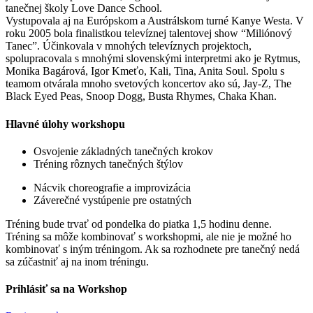
tanečnej školy Love Dance School.
Vystupovala aj na Európskom a Austrálskom turné Kanye Westa. V
roku 2005 bola finalistkou televíznej talentovej show “Miliónový
Tanec”. Účinkovala v mnohých televíznych projektoch,
spolupracovala s mnohými slovenskými interpretmi ako je Rytmus,
Monika Bagárová, Igor Kmeťo, Kali, Tina, Anita Soul. Spolu s
teamom otvárala mnoho svetových koncertov ako sú, Jay-Z, The
Black Eyed Peas, Snoop Dogg, Busta Rhymes, Chaka Khan.
Hlavné úlohy workshopu
Osvojenie základných tanečných krokov
Tréning rôznych tanečných štýlov
Nácvik choreografie a improvizácia
Záverečné vystúpenie pre ostatných
Tréning bude trvať od pondelka do piatka 1,5 hodinu denne.
Tréning sa môže kombinovať s workshopmi, ale nie je možné ho
kombinovať s iným tréningom. Ak sa rozhodnete pre tanečný nedá
sa zúčastniť aj na inom tréningu.
Prihlásiť sa na Workshop