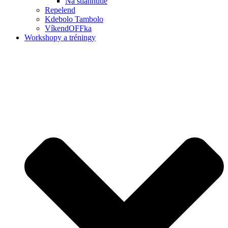
Na stiahnutie
Repelend
Kdebolo Tambolo
VíkendOFFka
Workshopy a tréningy